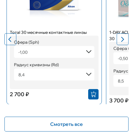
Тотаl 30 месячные контактные линзы
1-DAY ACU
30
Сфера (Sph)
Сфера (S
-1,00
-0,50
Радиус кривизны (Rd)
Радиус к
8,4
8,5
2 700 ₽
3 700 ₽
Смотреть все