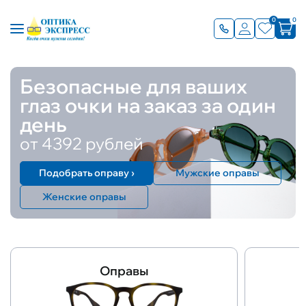
0
0
Безопасные для ваших
глаз очки на заказ за один
день
от 4392 рублей
Подобрать оправу ›
Мужские оправы
Женские оправы
Оправы